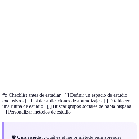
Terme
Définition
Proceso de crear un espacio propicio para el
Ambientación
estudio.
Método de aprendizaje donde se practica el
Inmersión
idioma en un contexto real.
Información que se recibe sobre el
Retroalimentación
desempeño en el aprendizaje.
## Checklist antes de estudiar - [ ] Definir un espacio de estudio
exclusivo - [ ] Instalar aplicaciones de aprendizaje - [ ] Establecer
una rutina de estudio - [ ] Buscar grupos sociales de habla hispana -
[ ] Personalizar métodos de estudio
🧠 Quiz rápido:
¿Cuál es el mejor método para aprender