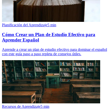
Planificación del Aprendizaje
5
min
Cómo Crear un Plan de Estudio Efectivo para
Aprender Español
Aprende a crear un plan de estudio efectivo para dominar el español
con este guía paso a paso repleta de consejos útiles.
Recursos de Aprendizaje
5
min