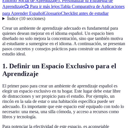
Entorno Social de Aprendizaje
5. Personalizar tu Estrategia de
Aprendizaje
📺 Para ir más lejos:
Tabla Comparativa de Aplicaciones
para Aprender Español
Glossario
Checklist antes de estudiar
Índice
(
10
secciones
)
Crear un ambiente de aprendizaje adecuado es fundamental para
quienes desean mejorar en el idioma español. Un espacio bien
diseñado no solo mejora la concentración, sino que también motiva
al estudiante a sumergirse en el idioma. A continuación, se presentan
pasos concretos y consejos prácticos para construir un ambiente de
estudio ideal.
1. Definir un Espacio Exclusivo para el
Aprendizaje
El primer paso para crear un ambiente de aprendizaje español es
elegir un espacio exclusivo en tu hogar. Este lugar debe estar libre
de distracciones y ser propicio para el estudio. Por ejemplo, un
rincón en la sala de estar o una habitación específica puede ser
adecuado. Es importante que este espacio esté equipado con todo lo
necesario: una mesa, una silla cómoda, y acceso a recursos como
libros y tecnología.
Para potenciar la efectividad de este espacio, es aconsejable