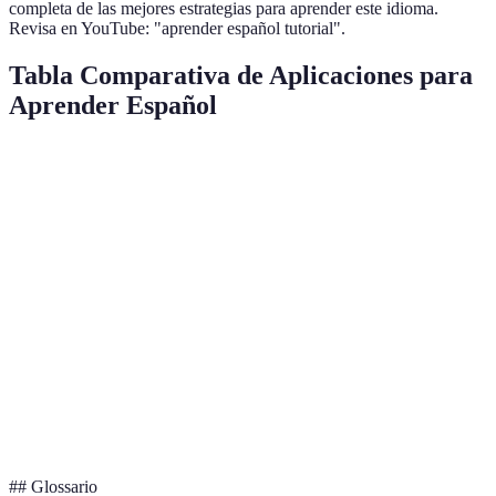
completa de las mejores estrategias para aprender este idioma.
Revisa en YouTube: "aprender español tutorial".
Tabla Comparativa de Aplicaciones para
Aprender Español
Aplicación
Tipo
Características
Precio
Duolingo
Interactiva
Juegos, vocabulario
Gratuito
Babbel
Curso
Clases estructuradas
Pago
Rosetta
Inmersión total,
Inmersiva
Pago
Stone
audio
Feedback de
Busuu
Comunidad
Pago
hablantes nativos
## Glossario