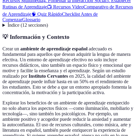
Recursos Multimedia
4. Fomentar la Interacción Social
5. Establecer
Rutinas de Aprendizaje
📺 Recursos Video
Comparativo de Recursos
de Aprendizaje
🧠 Quiz Rápido
Checklist Antes de
Comenzar
Glossario
Índice
(
12
secciones
)
💡 Información y Contexto
Crear un
ambiente de aprendizaje español
adecuado es
fundamental para aquellos que desean adquirir la lengua de manera
efectiva. Un entorno de aprendizaje efectivo no solo incluye
recursos didácticos, sino también un espacio físico y emocional que
motive y facilite la enseñanza y el aprendizaje. Según un estudio
realizado por
Instituto Cervantes
en 2025, la calidad del ambiente
de aprendizaje puede influir hasta en un 50% en el rendimiento de
los estudiantes. Esto se debe a que un entorno apropiado fomenta la
concentración, la motivación y la participación activa.
Explorar los beneficios de un ambiente de aprendizaje enriquecido
no solo abarca los aspectos físicos —como iluminación, mobiliario y
tecnología—, sino también los psicológicos. Por ejemplo, un
ambiente positivo y acogedor puede reducir la ansiedad y aumentar
la autoconfianza. El uso de recursos culturales, como música, arte y
literatura en español, también puede enriquecer la experiencia de
aprendizaje. Si quieres aprender español, piensa no solo en lo que