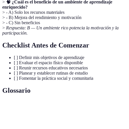
>
🧠 ¿Cuál es el beneficio de un ambiente de aprendizaje
enriquecido?
> - A) Solo los recursos materiales
> - B) Mejora del rendimiento y motivación
> - C) Sin beneficios
>
Respuesta: B — Un ambiente rico potencia la motivación y la
participación.
Checklist Antes de Comenzar
[ ] Definir mis objetivos de aprendizaje
[ ] Evaluar el espacio físico disponible
[ ] Reunir recursos educativos necesarios
[ ] Planear y establecer rutinas de estudio
[ ] Fomentar la práctica social y comunitaria
Glossario
Terme
Définition
Ambiente de
Espacio físico y emocional que facilita el
Aprendizaje
aprendizaje.