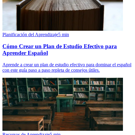
Planificación del Aprendizaje
5
min
Cómo Crear un Plan de Estudio Efectivo para
Aprender Español
Aprende a crear un plan de estudio efectivo para dominar el español
con este guía paso a paso repleta de consejos útiles.
Recursos de Aprendizaje
5
min