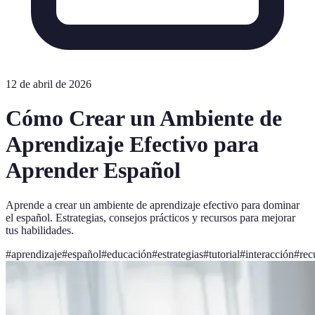
12 de abril de 2026
Cómo Crear un Ambiente de
Aprendizaje Efectivo para
Aprender Español
Aprende a crear un ambiente de aprendizaje efectivo para dominar
el español. Estrategias, consejos prácticos y recursos para mejorar
tus habilidades.
#
aprendizaje
#
español
#
educación
#
estrategias
#
tutorial
#
interacción
#
rec