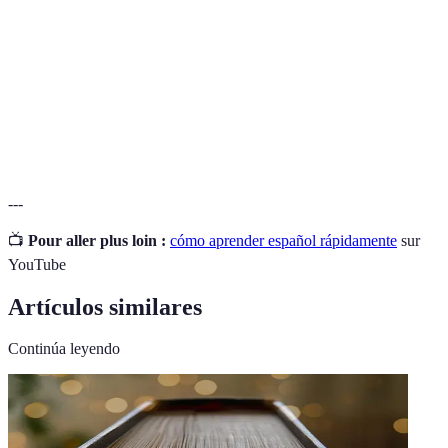
Interacción
Oportunidades de comunicarse y practicar con
Social
otros.
Recursos
Herramientas variadas como videos, música y
Multimedia
aplicaciones para el aprendizaje.
---
📺
Pour aller plus loin :
cómo aprender español rápidamente
sur
YouTube
Artículos similares
Continúa leyendo