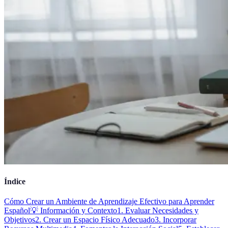
Índice
Cómo Crear un Ambiente de Aprendizaje Efectivo para Aprender
Español
💡 Información y Contexto
1. Evaluar Necesidades y
Objetivos
2. Crear un Espacio Físico Adecuado
3. Incorporar