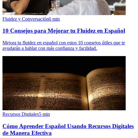
Fluidez y Conversación
6
min
10 Consejos para Mejorar tu Fluidez en Español
Mejora tu fluidez en español con estos 10 consejos útiles que te
ayudarán a hablar con más confianza y facilidad.
Recursos Digitales
5
min
Cómo Aprender Español Usando Recursos Digitales
de Manera Efectiva