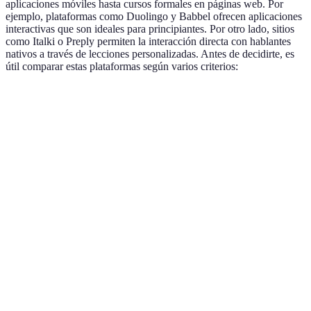
aplicaciones móviles hasta cursos formales en páginas web. Por
ejemplo, plataformas como Duolingo y Babbel ofrecen aplicaciones
interactivas que son ideales para principiantes. Por otro lado, sitios
como Italki o Preply permiten la interacción directa con hablantes
nativos a través de lecciones personalizadas. Antes de decidirte, es
útil comparar estas plataformas según varios criterios:
Plataforma
Costo
Tipo de Aprendizaje
Recursos Ad
Duolingo
Gratuito
Interactivo
Pruebas y f
Ejercicios y
Babbel
Suscripción
Estructurado
aprendizaje 
Tutorías
Italki
Por hora
Conversacional
personaliza
Tutorías
Preply
Por hora
Conversacional
personaliza