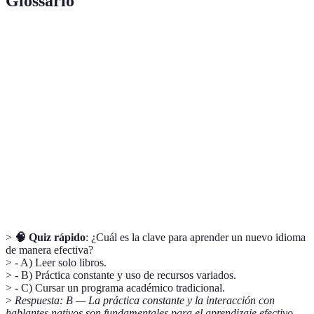
Glossario
Terme
Définition
Educación
Método de enseñanza que utiliza plataformas
Online
digitales.
Capacidad de hablar un idioma con facilidad y
Fluidez
precisión.
Proceso de comunicarse con otros hablantes del
Interacción
idioma.
>
🧠 Quiz rápido
: ¿Cuál es la clave para aprender un nuevo idioma
de manera efectiva?
> - A) Leer solo libros.
> - B) Práctica constante y uso de recursos variados.
> - C) Cursar un programa académico tradicional.
>
Respuesta: B — La práctica constante y la interacción con
hablantes nativos son fundamentales para el aprendizaje efectivo.