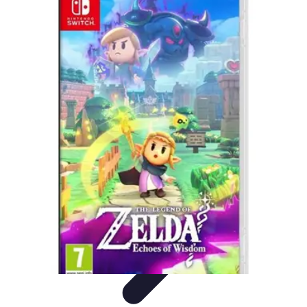
Formación en Español
Consejos y Estrategias
Consejos de Aprendizaje
Métodos de
Aprendizaje
Educación Online
Aprendizaje de Idiomas
Formación en Español