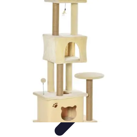
Formación en Español
Consejos y Estrategias
Consejos de Aprendizaje
Métodos de
Aprendizaje
Educación Online
Aprendizaje de Idiomas
Formación en Español