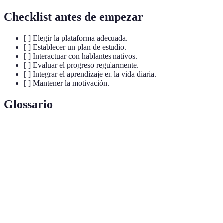
Checklist antes de empezar
[ ] Elegir la plataforma adecuada.
[ ] Establecer un plan de estudio.
[ ] Interactuar con hablantes nativos.
[ ] Evaluar el progreso regularmente.
[ ] Integrar el aprendizaje en la vida diaria.
[ ] Mantener la motivación.
Glossario
Termo
Definición
Aprendizaje a través de la exposición constante
Inmersión
al idioma.
Autoevaluación
Evaluación del propio progreso y habilidades.
Capacidad de hablar y escribir en un idioma sin
Fluidez