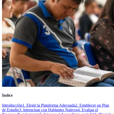
Índice
Introducción
1. Elegir la Plataforma Adecuada
2. Establecer un Plan
de Estudio
3. Interactuar con Hablantes Nativos
4. Evaluar el