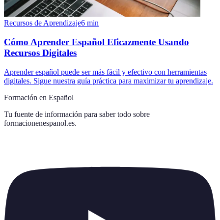
Recursos de Aprendizaje
6
min
Cómo Aprender Español Eficazmente Usando
Recursos Digitales
Aprender español puede ser más fácil y efectivo con herramientas
digitales. Sigue nuestra guía práctica para maximizar tu aprendizaje.
Formación en Español
Tu fuente de información para saber todo sobre
formacionenespanol.es
.