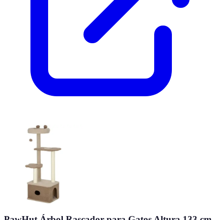
PawHut Árbol Rascador para Gatos Altura 133 cm