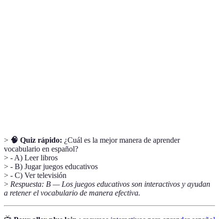
Terme
Définition
Recursos
Herramientas que permiten la participación activa
Interactivos
del estudiante en su aprendizaje.
Uso de elementos de juego en entornos de
Gamificación
aprendizaje.
La capacidad de hablar un idioma de manera clara
Fluidez
y coherente.
>
🧠 Quiz rápido:
¿Cuál es la mejor manera de aprender
vocabulario en español?
> - A) Leer libros
> - B) Jugar juegos educativos
> - C) Ver televisión
>
Respuesta: B — Los juegos educativos son interactivos y ayudan
a retener el vocabulario de manera efectiva.