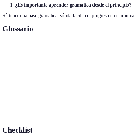
¿Es importante aprender gramática desde el principio?
Sí, tener una base gramatical sólida facilita el progreso en el idioma.
Glossario
Termino
Definición
Técnica de aprendizaje que implica rodearse del
Inmersión
idioma objetivo.
Intercambio
Práctica en la que dos individuos enseñan
lingüístico
mutuamente sus idiomas nativos.
Capacidad de expresar ideas claramente y sin
Fluidez
titubeos en un idioma.
Checklist