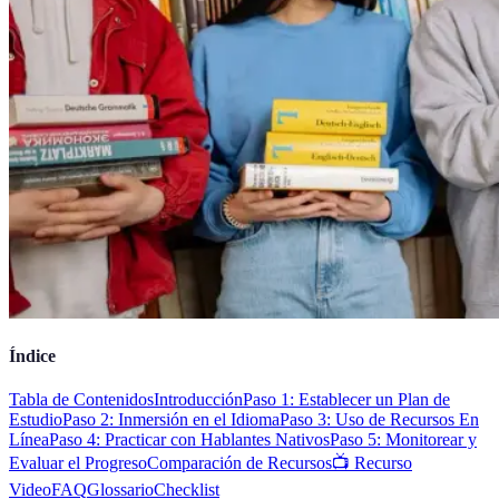
Índice
Tabla de Contenidos
Introducción
Paso 1: Establecer un Plan de
Estudio
Paso 2: Inmersión en el Idioma
Paso 3: Uso de Recursos En
Línea
Paso 4: Practicar con Hablantes Nativos
Paso 5: Monitorear y
Evaluar el Progreso
Comparación de Recursos
📺 Recurso
Video
FAQ
Glossario
Checklist