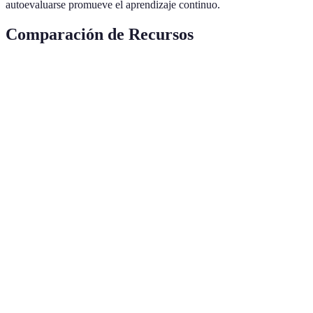
autoevaluarse promueve el aprendizaje continuo.
Comparación de Recursos
Recurso
Tipo
Accesibilidad
Precio
Duolingo
App móvil
Muy alta
Gratuito
Rosetta
Software
Media
Pagado
Stone
Intercambio
iTalki
Alta
Varía
lingüístico
App/En
Memrise
Alta
Gratuito/Premium
línea