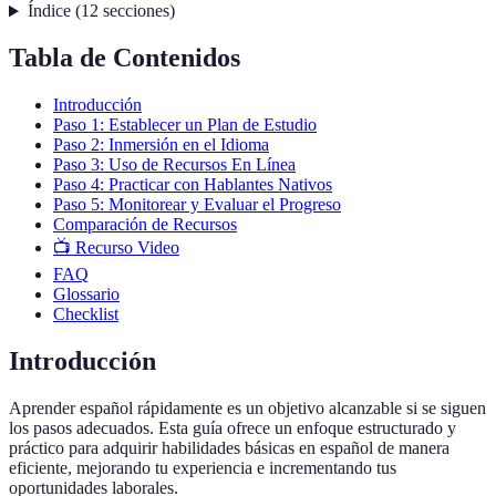
Índice
(
12
secciones
)
Tabla de Contenidos
Introducción
Paso 1: Establecer un Plan de Estudio
Paso 2: Inmersión en el Idioma
Paso 3: Uso de Recursos En Línea
Paso 4: Practicar con Hablantes Nativos
Paso 5: Monitorear y Evaluar el Progreso
Comparación de Recursos
📺 Recurso Video
FAQ
Glossario
Checklist
Introducción
Aprender español rápidamente es un objetivo alcanzable si se siguen
los pasos adecuados. Esta guía ofrece un enfoque estructurado y
práctico para adquirir habilidades básicas en español de manera
eficiente, mejorando tu experiencia e incrementando tus
oportunidades laborales.