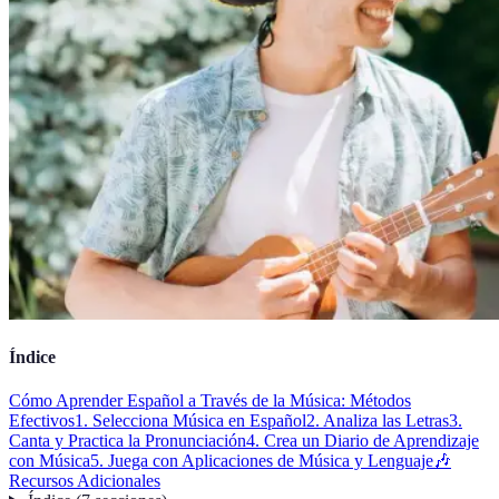
Índice
Cómo Aprender Español a Través de la Música: Métodos
Efectivos
1. Selecciona Música en Español
2. Analiza las Letras
3.
Canta y Practica la Pronunciación
4. Crea un Diario de Aprendizaje
con Música
5. Juega con Aplicaciones de Música y Lenguaje
🎶
Recursos Adicionales