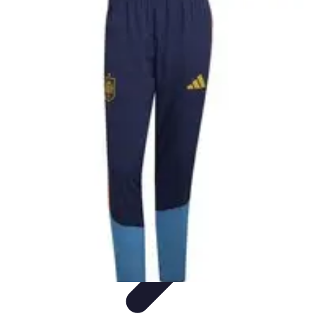
Formación en Español
Consejos y Estrategias
Consejos de Aprendizaje
Métodos de
Aprendizaje
Educación Online
Aprendizaje de Idiomas
Formación en Español