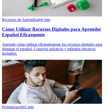
Recursos de Aprendizaje
6
min
Cómo Utilizar Recursos Digitales para Aprender
Español Eficazmente
Aprende cómo utilizar eficientemente los recursos digitales para
dominar el español. Consejos prácticos y métodos efectivos
incluidos.
Pronunciación
5
min