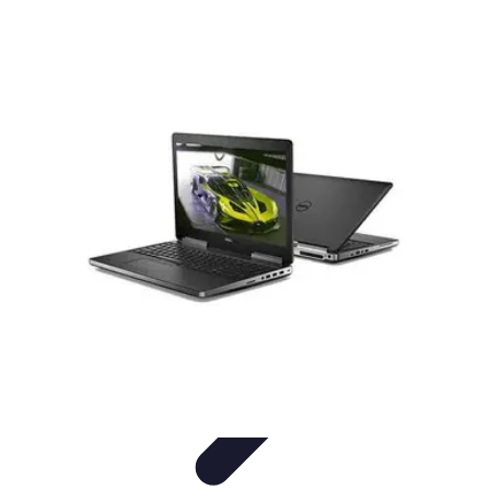
Formación en Español
Consejos y Estrategias
Consejos de Aprendizaje
Métodos de
Aprendizaje
Educación Online
Aprendizaje de Idiomas
Formación en Español