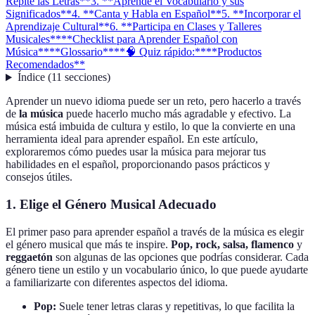
Repite las Letras**
3. **Aprende el Vocabulario y sus
Significados**
4. **Canta y Habla en Español**
5. **Incorporar el
Aprendizaje Cultural**
6. **Participa en Clases y Talleres
Musicales**
**Checklist para Aprender Español con
Música**
**Glossario**
**🧠 Quiz rápido:**
**Productos
Recomendados**
Índice
(
11
secciones
)
Aprender un nuevo idioma puede ser un reto, pero hacerlo a través
de
la música
puede hacerlo mucho más agradable y efectivo. La
música está imbuida de cultura y estilo, lo que la convierte en una
herramienta ideal para aprender español. En este artículo,
exploraremos cómo puedes usar la música para mejorar tus
habilidades en el español, proporcionando pasos prácticos y
consejos útiles.
1.
Elige el Género Musical Adecuado
El primer paso para aprender español a través de la música es elegir
el género musical que más te inspire.
Pop, rock, salsa, flamenco
y
reggaetón
son algunas de las opciones que podrías considerar. Cada
género tiene un estilo y un vocabulario único, lo que puede ayudarte
a familiarizarte con diferentes aspectos del idioma.
Pop:
Suele tener letras claras y repetitivas, lo que facilita la