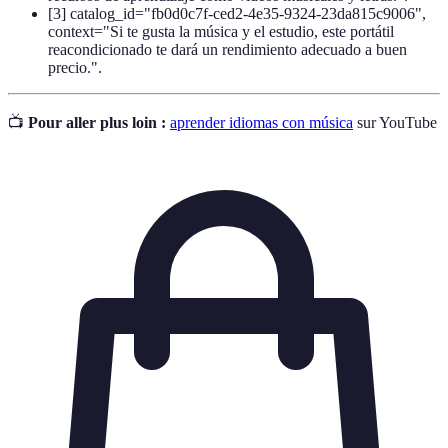
[3] catalog_id="fb0d0c7f-ced2-4e35-9324-23da815c9006",
context="Si te gusta la música y el estudio, este portátil
reacondicionado te dará un rendimiento adecuado a buen
precio.".
📺
Pour aller plus loin :
aprender idiomas con música
sur YouTube