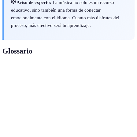
💡 Aviso de experto:
La música no solo es un recurso
educativo, sino también una forma de conectar
emocionalmente con el idioma. Cuanto más disfrutes del
proceso, más efectivo será tu aprendizaje.
Glossario
Terme
Définition
Conjunto de palabras que una persona conoce y
Vocabulario
utiliza en un idioma.
Acto de producir sonidos de manera
Pronunciación
comprensible utilizando el habla.
Comparación implícita entre dos cosas
Metáfora
diferentes, frecuentemente usada en la música