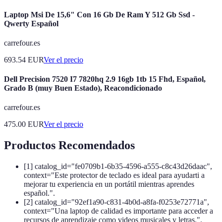
Laptop Msi De 15,6" Con 16 Gb De Ram Y 512 Gb Ssd -
Qwerty Español
carrefour.es
693.54
EUR
Ver el precio
Dell Precision 7520 I7 7820hq 2.9 16gb 1tb 15 Fhd, Español,
Grado B (muy Buen Estado), Reacondicionado
carrefour.es
475.00
EUR
Ver el precio
Productos Recomendados
[1] catalog_id="fe0709b1-6b35-4596-a555-c8c43d26daac",
context="Este protector de teclado es ideal para ayudarti a
mejorar tu experiencia en un portátil mientras aprendes
español.".
[2] catalog_id="92ef1a90-c831-4b0d-a8fa-f0253e72771a",
context="Una laptop de calidad es importante para acceder a
recursos de aprendizaje como videos musicales y letras.".