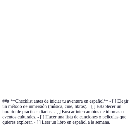
Expande
Requiere
vocabulario y
Leer
Lectura
tiempo y
mejora la
diariamente.
dedicación.
gramática.
Mejora de
Puede ser
Usar
Intercambios
habilidades de
difícil
aplicaciones d
de idiomas
conversación
encontrar
intercambio.
y confianza.
compañeros.
Facilita la
Establecer un
Prácticas
práctica
Requiere
horario
diarias
constante del
autodisciplina.
específico.
idioma.
### **Checklist antes de iniciar tu aventura en español** - [ ] Elegir
un método de inmersión (música, cine, libros). - [ ] Establecer un
horario de prácticas diarias. - [ ] Buscar intercambios de idiomas o
eventos culturales. - [ ] Hacer una lista de canciones o películas que
quieres explorar. - [ ] Leer un libro en español a la semana.