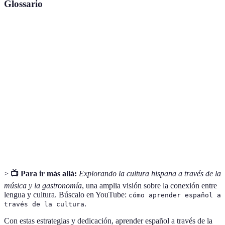
Glossario
Terme
Définition
Inmersión
Proceso de sumergirse en una cultura específica
cultural
mientras se aprende un idioma.
Intercambio
Actividad donde dos hablantes nativos de diferentes
de idiomas
idiomas se enseñan mutuamente su lengua.
Conjunto de palabras que una persona conoce y
Vocabulario
utiliza en un idioma.
>
📺 Para ir más allá:
Explorando la cultura hispana a través de la
música y la gastronomía
, una amplia visión sobre la conexión entre
lengua y cultura. Búscalo en YouTube:
cómo aprender español a
.
través de la cultura
Con estas estrategias y dedicación, aprender español a través de la