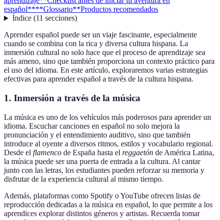
aprendizaje
**Checklist antes de iniciar tu aventura en
español**
**Glossario**
Productos recomendados
Índice
(
11
secciones
)
Aprender español puede ser un viaje fascinante, especialmente
cuando se combina con la rica y diversa cultura hispana. La
inmersión cultural no solo hace que el proceso de aprendizaje sea
más ameno, sino que también proporciona un contexto práctico para
el uso del idioma. En este artículo, exploraremos varias estrategias
efectivas para aprender español a través de la cultura hispana.
1.
Inmersión a través de la música
La música es uno de los vehículos más poderosos para aprender un
idioma. Escuchar canciones en español no solo mejora la
pronunciación y el entendimiento auditivo, sino que también
introduce al oyente a diversos ritmos, estilos y vocabulario regional.
Desde el
flamenco
de España hasta el
reggaetón
de América Latina,
la música puede ser una puerta de entrada a la cultura. Al cantar
junto con las letras, los estudiantes pueden reforzar su memoria y
disfrutar de la experiencia cultural al mismo tiempo.
Además, plataformas como Spotify o YouTube ofrecen listas de
reproducción dedicadas a la música en español, lo que permite a los
aprendices explorar distintos géneros y artistas. Recuerda tomar