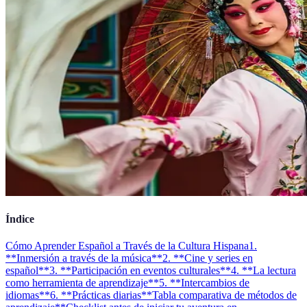
Índice
Cómo Aprender Español a Través de la Cultura Hispana
1.
**Inmersión a través de la música**
2. **Cine y series en
español**
3. **Participación en eventos culturales**
4. **La lectura
como herramienta de aprendizaje**
5. **Intercambios de
idiomas**
6. **Prácticas diarias**
Tabla comparativa de métodos de