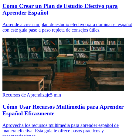
Cómo Crear un Plan de Estudio Efectivo para
Aprender Español
Aprende a crear un plan de estudio efectivo para dominar el español
con este guía paso a paso repleta de consejos útiles.
Recursos de Aprendizaje
5
min
Cómo Usar Recursos Multimedia para Aprender
Español Eficazmente
Aprovecha los recursos multimedia para aprender español de
manera efectiva. Esta guía te ofrece pasos prácticos y