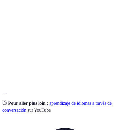
Terme
Définition
Habilidad de hablar un idioma correctamente
Fluidez
y sin pausas.
Intercambio
Oportunidad de practicar el idioma con
Lingüístico
hablantes nativos.
Proceso de reflexión sobre el propio
Autoevaluación
aprendizaje y habilidades.
---
📺
Pour aller plus loin :
aprendizaje de idiomas a través de
conversación
sur YouTube