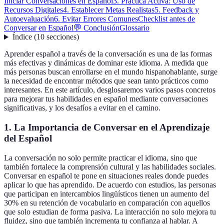
Iniciar Conversaciones en Español
3. Práctica Activa: Uso de
Recursos Digitales
4. Establecer Metas Realistas
5. Feedback y
Autoevaluación
6. Evitar Errores Comunes
Checklist antes de
Conversar en Español
💬 Conclusión
Glossario
Índice
(
10
secciones
)
Aprender español a través de la conversación es una de las formas
más efectivas y dinámicas de dominar este idioma. A medida que
más personas buscan enrollarse en el mundo hispanohablante, surge
la necesidad de encontrar métodos que sean tanto prácticos como
interesantes. En este artículo, desglosaremos varios pasos concretos
para mejorar tus habilidades en español mediante conversaciones
significativas, y los desafíos a evitar en el camino.
1. La Importancia de Conversar en el Aprendizaje
del Español
La conversación no solo permite practicar el idioma, sino que
también fortalece la comprensión cultural y las habilidades sociales.
Conversar en español te pone en situaciones reales donde puedes
aplicar lo que has aprendido. De acuerdo con estudios, las personas
que participan en intercambios lingüísticos tienen un aumento del
30% en su retención de vocabulario en comparación con aquellos
que solo estudian de forma pasiva. La interacción no solo mejora tu
fluidez, sino que también incrementa tu confianza al hablar. A