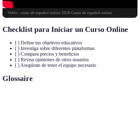
Vidéo : curso de español online 2026 Curso de español online
Checklist para Iniciar un Curso Online
[ ] Define tus objetivos educativos
[ ] Investiga sobre diferentes plataformas
[ ] Compara precios y beneficios
[ ] Revisa opiniones de otros usuarios
[ ] Asegúrate de tener el equipo necesario
Glossaire
Terme
Définición
Massive Open Online Course
, curso en línea
MOOC
disponible para todos.
Uso de mecánicas de juego en contextos no
Gamificación
lúdicos para motivar el aprendizaje.