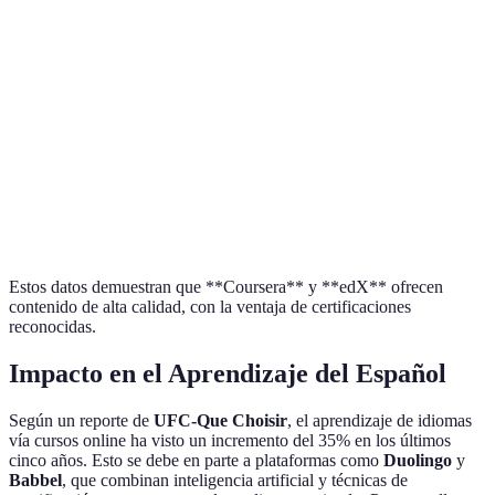
Característica
Coursera
edX
Udemy
Variedad
Alta
Media
Muy Alta
Certificaciones
Sí
Sí
Opcional
Precio
Gratuito/Pago
Gratuito/Pago
Bajo
Calidad
Excelente
Excelente
Variable
Estos datos demuestran que **Coursera** y **edX** ofrecen
contenido de alta calidad, con la ventaja de certificaciones
reconocidas.
Impacto en el Aprendizaje del Español
Según un reporte de
UFC-Que Choisir
, el aprendizaje de idiomas
vía cursos online ha visto un incremento del 35% en los últimos
cinco años. Esto se debe en parte a plataformas como
Duolingo
y
Babbel
, que combinan inteligencia artificial y técnicas de