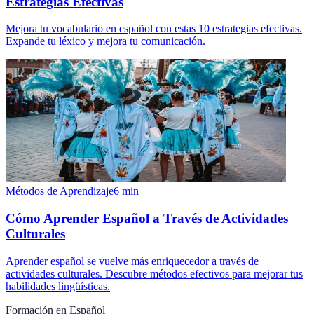
Estrategias Efectivas
Mejora tu vocabulario en español con estas 10 estrategias efectivas.
Expande tu léxico y mejora tu comunicación.
Métodos de Aprendizaje
6
min
Cómo Aprender Español a Través de Actividades
Culturales
Aprender español se vuelve más enriquecedor a través de
actividades culturales. Descubre métodos efectivos para mejorar tus
habilidades lingüísticas.
Formación en Español