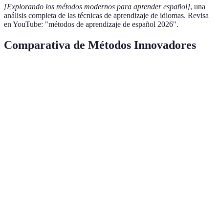
[Explorando los métodos modernos para aprender español]
, una
análisis completa de las técnicas de aprendizaje de idiomas. Revisa
en YouTube: "métodos de aprendizaje de español 2026".
Comparativa de Métodos Innovadores
Método
Eficacia
Diversión
Acceso a Hablantes Nati
Aprendizaje
Basado en
Alto
Alto
Bajo
Proyectos
Aplicaciones
de
Alto
Medio
Alto
Conversación
Videocursos
Muy
Alto
Medio
Interactivos
Alto
Juegos