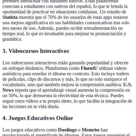
permiten interactuar con hablantes nativos. Estas plataformas
conectan a estudiantes con nativos del español, lo que te brinda la
oportunidad de practicar en situaciones cotidianas. Un estudio de
Statista
muestra que el 70% de los usuarios de estas apps notaron
una mejora significativa en sus habilidades comunicativas tras solo
tres meses de uso. Además, puedes recibir retroalimentación en
tiempo real, lo que es invaluable para mejorar tu pronunciación y
gramática.
3. Videocursos Interactivos
Los videocursos interactivos están ganando popularidad y ofrecen
un enfoque dinámico. Plataformas como
FluentU
utilizan videos
auténticos para enseñar el idioma en contexto. Esto incluye trailers
de películas, clips de discursos y más, lo que no solo enriquece el
vocabulario, sino que también mejora la comprensión auditiva.
U.S.
News
reporta que el aprendizaje visual aumenta la comprensión en
un 50%, lo que demuestra la efectividad de esta técnica. Puedes
seguir estos vídeos a tu propio ritmo, lo que facilita la integración de
las lecciones en tu vida diaria.
4. Juegos Educativos Online
Los juegos educativos como
Duolingo
o
Memrise
han
revolucionado el aprendizaje de idiomas. Estos juegos presentan el