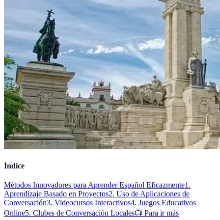
Índice
Métodos Innovadores para Aprender Español Eficazmente
1.
Aprendizaje Basado en Proyectos
2. Uso de Aplicaciones de
Conversación
3. Videocursos Interactivos
4. Juegos Educativos
Online
5. Clubes de Conversación Locales
📺 Para ir más