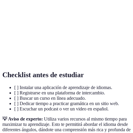
Programas diseñados para facilitar el
Aplicaciones
aprendizaje de idiomas.
Intercambio de
Práctica de conversar con nativos en un
idiomas
idioma diferente.
Conjunto de reglas que rigen el uso de una
Gramática
lengua.
Checklist antes de estudiar
[ ] Instalar una aplicación de aprendizaje de idiomas.
[ ] Registrarse en una plataforma de intercambio.
[ ] Buscar un curso en línea adecuado.
[ ] Dedicar tiempo a practicar gramática en un sitio web.
[ ] Escuchar un podcast o ver un video en español.
💡 Aviso de experto:
Utiliza varios recursos al mismo tiempo para
maximizar tu aprendizaje. Esto te permitirá abordar el idioma desde
diferentes ángulos, dándote una comprensión más rica y profunda de