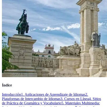
Índice
Introducción
1. Aplicaciones de Aprendizaje de Idiomas
2.
Plataformas de Intercambio de Idiomas
3. Cursos en Línea
4. Sitios
de Práctica de Gramática y Vocabulario
5. Materiales Multimedia: