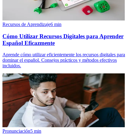
Recursos de Aprendizaje
6
min
Cómo Utilizar Recursos Digitales para Aprender
Español Eficazmente
Aprende cómo utilizar eficientemente los recursos digitales para
dominar el español. Consejos prácticos y métodos efectivos
incluidos.
Pronunciación
5
min