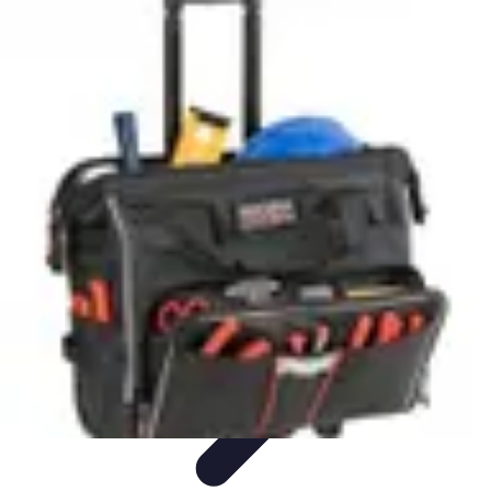
Formación en Español
Consejos y Estrategias
Consejos de Aprendizaje
Métodos de
Aprendizaje
Educación Online
Aprendizaje de Idiomas
Formación en Español