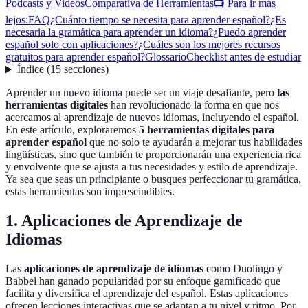
Podcasts y Videos
Comparativa de Herramientas
📺 Para ir más
lejos:
FAQ
¿Cuánto tiempo se necesita para aprender español?
¿Es
necesaria la gramática para aprender un idioma?
¿Puedo aprender
español solo con aplicaciones?
¿Cuáles son los mejores recursos
gratuitos para aprender español?
Glossario
Checklist antes de estudiar
Índice
(
15
secciones
)
Aprender un nuevo idioma puede ser un viaje desafiante, pero
las
herramientas digitales
han revolucionado la forma en que nos
acercamos al aprendizaje de nuevos idiomas, incluyendo el español.
En este artículo, exploraremos
5 herramientas digitales para
aprender español
que no solo te ayudarán a mejorar tus habilidades
lingüísticas, sino que también te proporcionarán una experiencia rica
y envolvente que se ajusta a tus necesidades y estilo de aprendizaje.
Ya sea que seas un principiante o busques perfeccionar tu gramática,
estas herramientas son imprescindibles.
1. Aplicaciones de Aprendizaje de
Idiomas
Las
aplicaciones de aprendizaje de idiomas
como Duolingo y
Babbel han ganado popularidad por su enfoque gamificado que
facilita y diversifica el aprendizaje del español. Estas aplicaciones
ofrecen lecciones interactivas que se adaptan a tu nivel y ritmo. Por