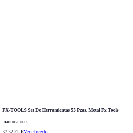
atención
intercambio
constante
personalizada
Educación
Puede requerir
Cursos en
formal,
Estructurado
más tiempo y
línea
materiales de
dedicación
calidad
Sitios de
Ejercicios
Limitado en
Resolución
gramática y
interactivos,
aspectos
de dudas
vocab.
fácil de usar
conversacionales
Aprendizaje
Puede distraer
Materiales
Escucha y
cultural,
sin estructura
multimedia
visualización
entretenido
clara
FX-TOOLS Set De Herramientas 53 Pzas. Metal Fx Tools
manomano.es
37.32
EUR
Ver el precio