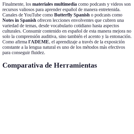
Finalmente, los
materiales multimedia
como podcasts y videos son
recursos valiosos para aprender español de manera entretenida.
Canales de YouTube como
Butterfly Spanish
o podcasts como
Notes in Spanish
ofrecen lecciones envolventes que cubren una
variedad de temas, desde vocabulario cotidiano hasta aspectos
culturales. Consumir contenido en español de esta manera mejora no
solo la comprensión auditiva, sino también el acento y la entonación.
Como afirma
l'ADEME
, el aprendizaje a través de la exposición
constante a la lengua natural es uno de los métodos más efectivos
para conseguir fluidez.
Comparativa de Herramientas
Herramienta
Tipo
Ventajas
Desventajas
Aprendizaje
Puede ser
Aplicaciones
Interactivo
divertido,
superficial en
de idiomas
flexible
gramática
Interacción
Plataformas
Necesidad de
con nativos,
de
Conversación
conexión