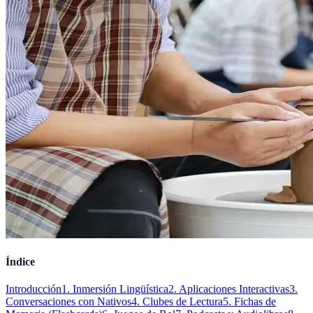
Índice
Introducción
1. Inmersión Lingüística
2. Aplicaciones Interactivas
3.
Conversaciones con Nativos
4. Clubes de Lectura
5. Fichas de