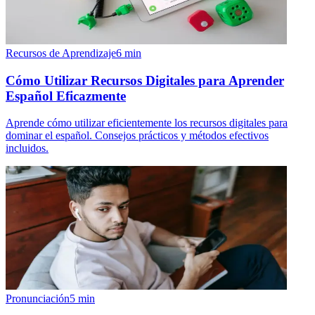
Recursos de Aprendizaje
6
min
Cómo Utilizar Recursos Digitales para Aprender
Español Eficazmente
Aprende cómo utilizar eficientemente los recursos digitales para
dominar el español. Consejos prácticos y métodos efectivos
incluidos.
Pronunciación
5
min