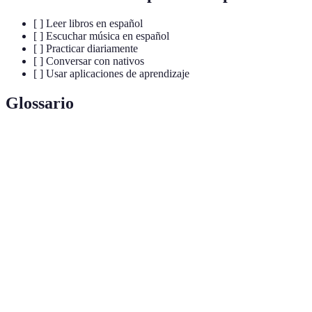
[ ] Leer libros en español
[ ] Escuchar música en español
[ ] Practicar diariamente
[ ] Conversar con nativos
[ ] Usar aplicaciones de aprendizaje
Glossario
Terme
Définition
Inmersión
Método de aprendizaje que consiste en estar
Lingüística
rodeado del idioma.
Uso de elementos de juego en contextos no
Gamificación
lúdicos para aumentar la motivación.
Fichas de
Herramienta utilizada para aprender vocabulario
Memoria
mediante tarjetas.