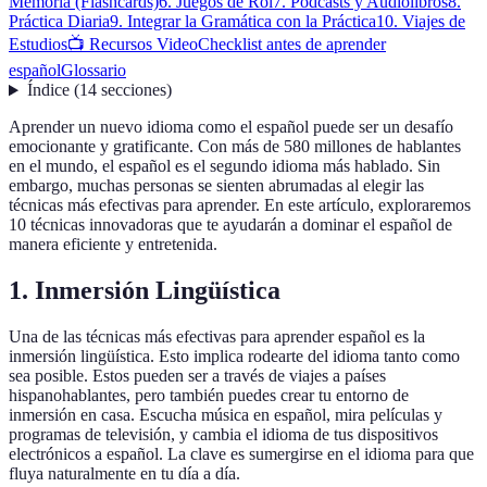
Memoria (Flashcards)
6. Juegos de Rol
7. Podcasts y Audiolibros
8.
Práctica Diaria
9. Integrar la Gramática con la Práctica
10. Viajes de
Estudios
📺 Recursos Video
Checklist antes de aprender
español
Glossario
Índice
(
14
secciones
)
Aprender un nuevo idioma como el español puede ser un desafío
emocionante y gratificante. Con más de 580 millones de hablantes
en el mundo, el español es el segundo idioma más hablado. Sin
embargo, muchas personas se sienten abrumadas al elegir las
técnicas más efectivas para aprender. En este artículo, exploraremos
10 técnicas innovadoras que te ayudarán a dominar el español de
manera eficiente y entretenida.
1. Inmersión Lingüística
Una de las técnicas más efectivas para aprender español es la
inmersión lingüística. Esto implica rodearte del idioma tanto como
sea posible. Estos pueden ser a través de viajes a países
hispanohablantes, pero también puedes crear tu entorno de
inmersión en casa. Escucha música en español, mira películas y
programas de televisión, y cambia el idioma de tus dispositivos
electrónicos a español. La clave es sumergirse en el idioma para que
fluya naturalmente en tu día a día.