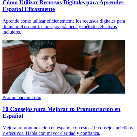
Cómo Utilizar Recursos Digitales para Aprender
Español Eficazmente
Aprende cómo utilizar eficientemente los recursos digitales para
dominar el español. Consejos prácticos y métodos efectivos
incluidos.
Pronunciación
5
min
10 Consejos para Mejorar tu Pronunciación en
Español
Mejora tu pronunciación en español con estos 10 consejos prácticos
y efectivos. Habla con mayor claridad y confianza.