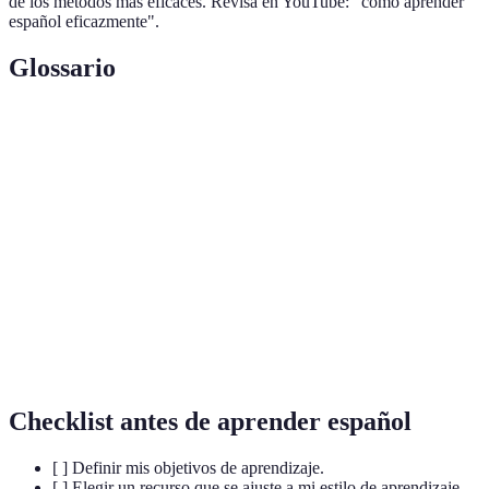
de los métodos más eficaces. Revisa en YouTube: "cómo aprender
español eficazmente".
Glossario
Terme
Définition
E-
Métode d'apprentissage via des ressources
Learning
numériques.
Technique pour apprendre un langage en se plongeant
Inmersión
dans un milieu où ce langage est parlé.
Ensemble des mots d'une langue ou d'un domaine
Lexique
particulier.
Checklist antes de aprender español
[ ] Definir mis objetivos de aprendizaje.
[ ] Elegir un recurso que se ajuste a mi estilo de aprendizaje.