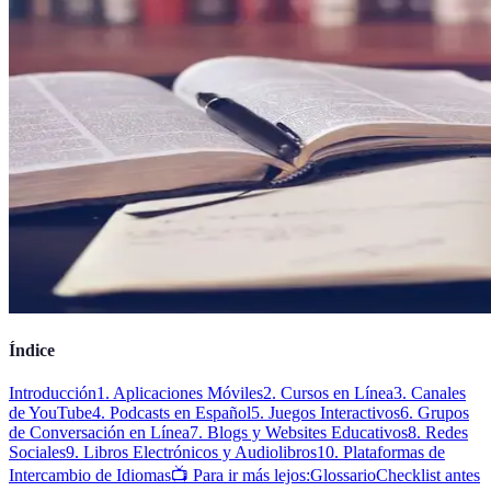
Índice
Introducción
1. Aplicaciones Móviles
2. Cursos en Línea
3. Canales
de YouTube
4. Podcasts en Español
5. Juegos Interactivos
6. Grupos
de Conversación en Línea
7. Blogs y Websites Educativos
8. Redes
Sociales
9. Libros Electrónicos y Audiolibros
10. Plataformas de
Intercambio de Idiomas
📺 Para ir más lejos:
Glossario
Checklist antes