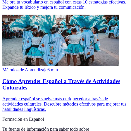
Mejora tu vocabulario en español con estas 10 estrategias efectivas.
Expande tu léxico y mejora tu comunicación.
Métodos de Aprendizaje
6
min
Cómo Aprender Español a Través de Actividades
Culturales
Aprender español se vuelve más enriquecedor a través de
actividades culturales. Descubre métodos efectivos para mejorar tus
habilidades lingüísticas.
Formación en Español
Tu fuente de información para saber todo sobre