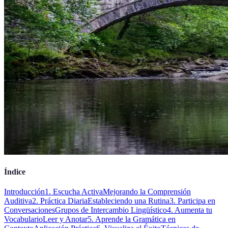
Índice
Introducción
1. Escucha Activa
Mejorando la Comprensión
Auditiva
2. Práctica Diaria
Estableciendo una Rutina
3. Participa en
Conversaciones
Grupos de Intercambio Lingüístico
4. Aumenta tu
Vocabulario
Leer y Anotar
5. Aprende la Gramática en