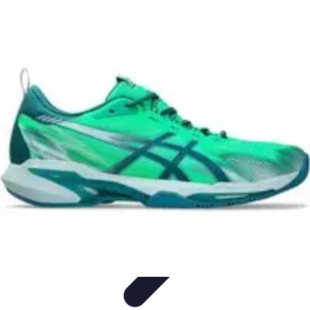
Formación en Español
Consejos y Estrategias
Consejos de Aprendizaje
Métodos de
Aprendizaje
Educación Online
Aprendizaje de Idiomas
Formación en Español