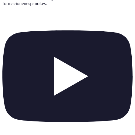
formacionenespanol.es
.