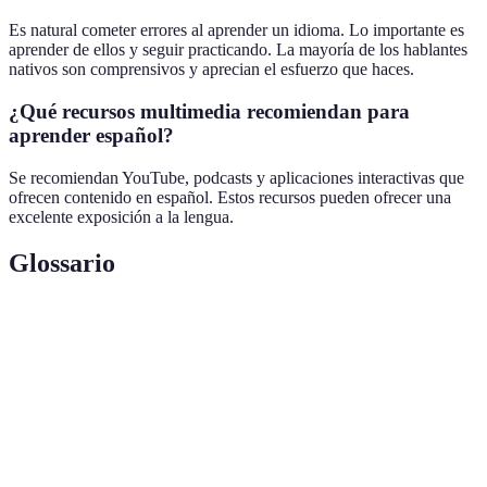
Es natural cometer errores al aprender un idioma. Lo importante es
aprender de ellos y seguir practicando. La mayoría de los hablantes
nativos son comprensivos y aprecian el esfuerzo que haces.
¿Qué recursos multimedia recomiendan para
aprender español?
Se recomiendan YouTube, podcasts y aplicaciones interactivas que
ofrecen contenido en español. Estos recursos pueden ofrecer una
excelente exposición a la lengua.
Glossario
Terme
Définition
Capacidad de hablar un idioma con facilidad y
Fluidez
naturalidad.
Escucha
Técnica de escuchar de forma atenta y
Activa
comprometida.