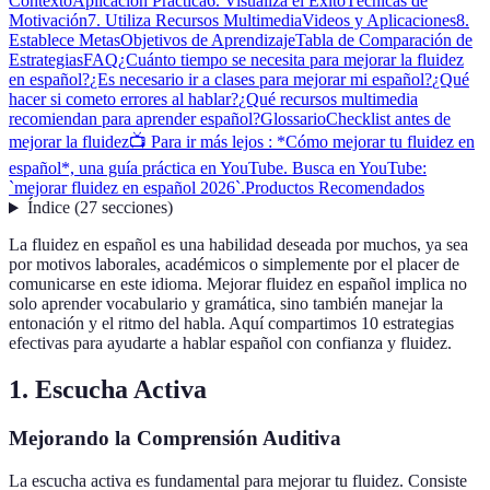
Contexto
Aplicación Práctica
6. Visualiza el Éxito
Técnicas de
Motivación
7. Utiliza Recursos Multimedia
Videos y Aplicaciones
8.
Establece Metas
Objetivos de Aprendizaje
Tabla de Comparación de
Estrategias
FAQ
¿Cuánto tiempo se necesita para mejorar la fluidez
en español?
¿Es necesario ir a clases para mejorar mi español?
¿Qué
hacer si cometo errores al hablar?
¿Qué recursos multimedia
recomiendan para aprender español?
Glossario
Checklist antes de
mejorar la fluidez
📺 Para ir más lejos : *Cómo mejorar tu fluidez en
español*, una guía práctica en YouTube. Busca en YouTube:
`mejorar fluidez en español 2026`.
Productos Recomendados
Índice
(
27
secciones
)
La fluidez en español es una habilidad deseada por muchos, ya sea
por motivos laborales, académicos o simplemente por el placer de
comunicarse en este idioma. Mejorar fluidez en español implica no
solo aprender vocabulario y gramática, sino también manejar la
entonación y el ritmo del habla. Aquí compartimos 10 estrategias
efectivas para ayudarte a hablar español con confianza y fluidez.
1. Escucha Activa
Mejorando la Comprensión Auditiva
La escucha activa es fundamental para mejorar tu fluidez. Consiste