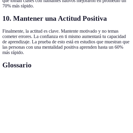
que toman clases con hablantes nativos mejoraron en promedio un
70% más rápido.
10. Mantener una Actitud Positiva
Finalmente, la actitud es clave. Mantente motivado y no temas
cometer errores. La confianza en ti mismo aumentará tu capacidad
de aprendizaje. La prueba de esto está en estudios que muestran que
las personas con una mentalidad positiva aprenden hasta un 60%
más rápido.
Glossario
Terme
Définition
Gramática
Conjunto de reglas que rigen el uso de un idioma.
Vocabulario
Conjunto de palabras que se utilizan en un idioma.
Capacidad de hablar un idioma fácilmente y con
Fluidez
precisión.