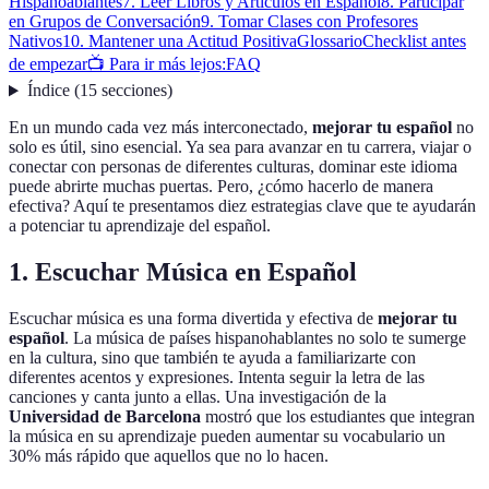
Hispanoablantes
7. Leer Libros y Artículos en Español
8. Participar
en Grupos de Conversación
9. Tomar Clases con Profesores
Nativos
10. Mantener una Actitud Positiva
Glossario
Checklist antes
de empezar
📺 Para ir más lejos:
FAQ
Índice
(
15
secciones
)
En un mundo cada vez más interconectado,
mejorar tu español
no
solo es útil, sino esencial. Ya sea para avanzar en tu carrera, viajar o
conectar con personas de diferentes culturas, dominar este idioma
puede abrirte muchas puertas. Pero, ¿cómo hacerlo de manera
efectiva? Aquí te presentamos diez estrategias clave que te ayudarán
a potenciar tu aprendizaje del español.
1. Escuchar Música en Español
Escuchar música es una forma divertida y efectiva de
mejorar tu
español
. La música de países hispanohablantes no solo te sumerge
en la cultura, sino que también te ayuda a familiarizarte con
diferentes acentos y expresiones. Intenta seguir la letra de las
canciones y canta junto a ellas. Una investigación de la
Universidad de Barcelona
mostró que los estudiantes que integran
la música en su aprendizaje pueden aumentar su vocabulario un
30% más rápido que aquellos que no lo hacen.