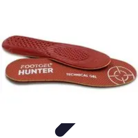
Formación en Español
Consejos y Estrategias
Consejos de Aprendizaje
Métodos de
Aprendizaje
Educación Online
Aprendizaje de Idiomas
Formación en Español