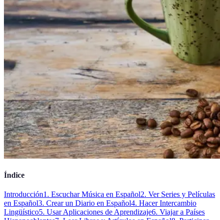
Índice
Introducción
1. Escuchar Música en Español
2. Ver Series y Películas
en Español
3. Crear un Diario en Español
4. Hacer Intercambio
Lingüístico
5. Usar Aplicaciones de Aprendizaje
6. Viajar a Países