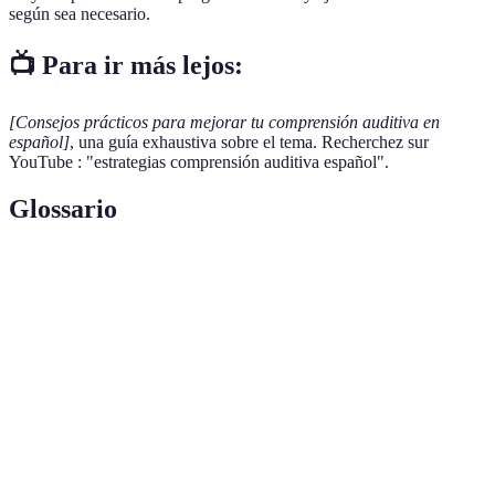
según sea necesario.
📺 Para ir más lejos:
[Consejos prácticos para mejorar tu comprensión auditiva en
español]
, una guía exhaustiva sobre el tema. Recherchez sur
YouTube : "estrategias comprensión auditiva español".
Glossario
Terme
Définition
Comprensión
Capacidad de entender el habla en un idioma,
auditiva
esencial para la comunicación efectiva.
Proceso de concentrarse completamente en lo que
Escucha
se escucha, permitiendo una mejor comprensión y
activa
retención.