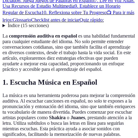
Dictado
6. Juega Juegos de Palabras en Español
7. Lee en Voz Alta
8.
Usa Recursos de Estudio Multimedia
9. Establece un Horario
Regular de Escucha
10. Reflexiona sobre Tu Progreso
📺 Para ir más
lejos:
Glossario
Checklist antes de iniciar
Quiz rápido:
Índice
(
15
secciones
)
La
comprensión auditiva en español
es una habilidad fundamental
para cualquier estudiante del idioma. No solo permite entender
conversaciones cotidianas, sino que también facilita el aprendizaje
en diversos contextos, desde el trabajo hasta la vida social. En este
artículo, exploraremos diez estrategias efectivas que pueden
ayudarte a mejorar esta capacidad, proporcionando un enfoque
práctico y accesible para el aprendizaje del español.
1. Escucha Música en Español
La música es una herramienta poderosa para mejorar la comprensión
auditiva. Al escuchar canciones en español, no solo te expones a la
pronunciación y entonación del idioma, sino que también enriqueces
tu vocabulario de manera divertida. Puedes comenzar por escuchar
artistas populares como
Shakira
o
Juanes
, prestando atención a la
letra. Utiliza subtítulos o busca las letras en línea para seguirlas
mientras escuchas. Esta práctica ayuda a asociar sonidos con
significados, facilitando la memorización de nuevas palabras.