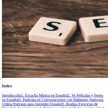
Índice
Introducción
1. Escucha Música en Español
2. Ve Películas y Series
en Español
3. Participa en Conversaciones con Hablantes Nativos
4.
Utiliza Podcasts para Aprender Español
5. Realiza Ejercicios de