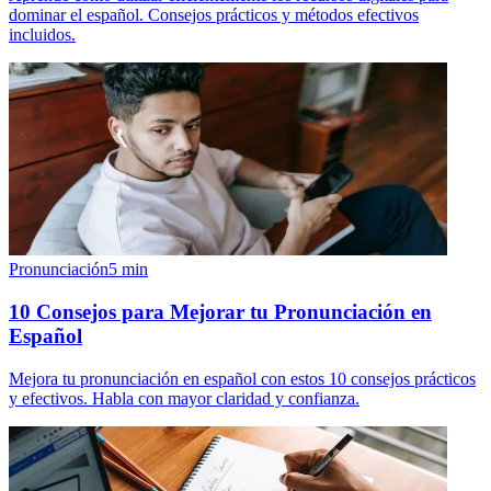
dominar el español. Consejos prácticos y métodos efectivos
incluidos.
Pronunciación
5
min
10 Consejos para Mejorar tu Pronunciación en
Español
Mejora tu pronunciación en español con estos 10 consejos prácticos
y efectivos. Habla con mayor claridad y confianza.