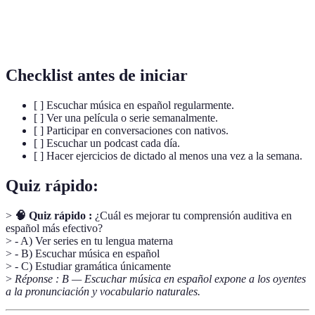
Ejercicio en el que una persona escucha un texto y
Dictado
lo escribe, útil para desarrollar habilidades de
escucha y escritura.
Checklist antes de iniciar
[ ] Escuchar música en español regularmente.
[ ] Ver una película o serie semanalmente.
[ ] Participar en conversaciones con nativos.
[ ] Escuchar un podcast cada día.
[ ] Hacer ejercicios de dictado al menos una vez a la semana.
Quiz rápido:
>
🧠 Quiz rápido :
¿Cuál es mejorar tu comprensión auditiva en
español más efectivo?
> - A) Ver series en tu lengua materna
> - B) Escuchar música en español
> - C) Estudiar gramática únicamente
>
Réponse : B — Escuchar música en español expone a los oyentes
a la pronunciación y vocabulario naturales.