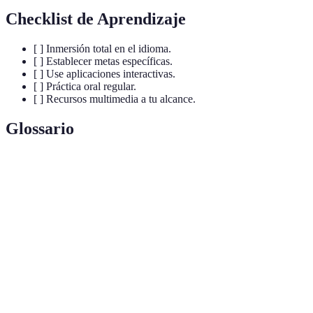
Checklist de Aprendizaje
[ ] Inmersión total en el idioma.
[ ] Establecer metas específicas.
[ ] Use aplicaciones interactivas.
[ ] Práctica oral regular.
[ ] Recursos multimedia a tu alcance.
Glossario
Terme
Définition
Estrategia donde el aprendiente se sumerge en un
Inmersión
ambiente donde se habla el idioma.
Uso de elementos de juego en el aprendizaje para
Gamificación
aumentar la motivación.
Conversación en el idioma para mejorar la fluidez
Práctica oral
y la pronunciación.