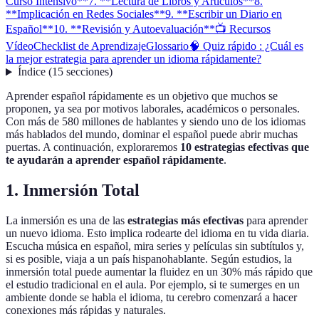
Curso Intensivo**
7. **Lectura de Libros y Artículos**
8.
**Implicación en Redes Sociales**
9. **Escribir un Diario en
Español**
10. **Revisión y Autoevaluación**
📺 Recursos
Vídeo
Checklist de Aprendizaje
Glossario
🧠 Quiz rápido : ¿Cuál es
la mejor estrategia para aprender un idioma rápidamente?
Índice
(
15
secciones
)
Aprender español rápidamente es un objetivo que muchos se
proponen, ya sea por motivos laborales, académicos o personales.
Con más de 580 millones de hablantes y siendo uno de los idiomas
más hablados del mundo, dominar el español puede abrir muchas
puertas. A continuación, exploraremos
10 estrategias efectivas que
te ayudarán a aprender español rápidamente
.
1.
Inmersión Total
La inmersión es una de las
estrategias más efectivas
para aprender
un nuevo idioma. Esto implica rodearte del idioma en tu vida diaria.
Escucha música en español, mira series y películas sin subtítulos y,
si es posible, viaja a un país hispanohablante. Según estudios, la
inmersión total puede aumentar la fluidez en un 30% más rápido que
el estudio tradicional en el aula. Por ejemplo, si te sumerges en un
ambiente donde se habla el idioma, tu cerebro comenzará a hacer
conexiones más rápidas y naturales.