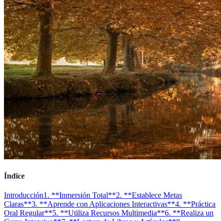
Índice
Introducción
1. **Inmersión Total**
2. **Establece Metas
Claras**
3. **Aprende con Aplicaciones Interactivas**
4. **Práctica
Oral Regular**
5. **Utiliza Recursos Multimedia**
6. **Realiza un