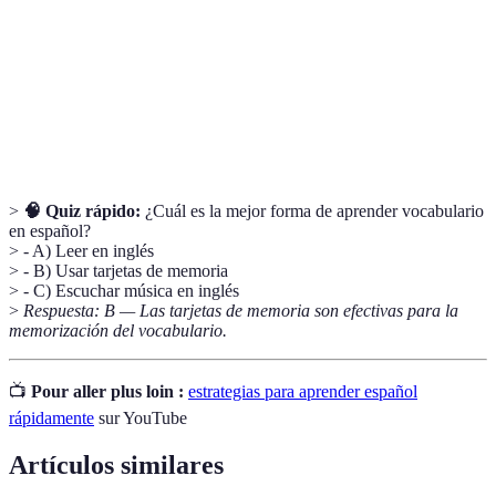
Repetición
Técnica que mejora la retención de información
espaciada
mediante revisiones programadas.
Interacción verbal que permite practicar el uso del
Conversación
lenguaje de forma efectiva.
>
🧠 Quiz rápido:
¿Cuál es la mejor forma de aprender vocabulario
en español?
> - A) Leer en inglés
> - B) Usar tarjetas de memoria
> - C) Escuchar música en inglés
>
Respuesta: B — Las tarjetas de memoria son efectivas para la
memorización del vocabulario.
📺
Pour aller plus loin :
estrategias para aprender español
rápidamente
sur YouTube
Artículos similares