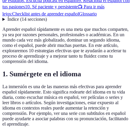
de estudio
8. Escucha pódcast en español
9. Relaciona el español con
tus pasiones
10. Sé paciente y persistente
📺 Para ir más
lejos:
Checklist antes de aprender español
Glossario
Índice
(
14
secciones
)
Aprender español rápidamente es una meta que muchos comparten,
ya sea por razones personales, profesionales o académicas. En un
mundo cada vez más globalizado, dominar un segundo idioma,
como el español, puede abrir muchas puertas. En este artículo,
exploraremos 10 estrategias efectivas que te ayudarán a acelerar tu
proceso de aprendizaje y a mejorar tanto tu fluidez como tu
comprensión del idioma.
1. Sumérgete en el idioma
La inmersión es una de las maneras más efectivas para aprender
español rápidamente. Esto significa rodearte del idioma en tu vida
diaria, como escuchar música en español, ver películas o series y
leer libros o artículos. Según investigaciones, estar expuesto al
idioma en contextos reales puede aumentar la retención y
comprensión. Por ejemplo, ver una serie con subtítulos en español
puede ayudarte a asociar palabras con su pronunciación, facilitando
el aprendizaje.