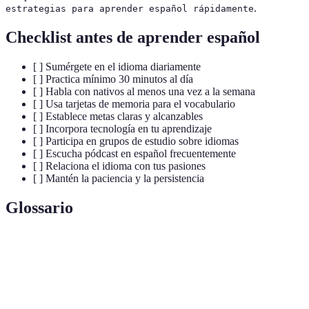
.
estrategias para aprender español rápidamente
Checklist antes de aprender español
[ ] Sumérgete en el idioma diariamente
[ ] Practica mínimo 30 minutos al día
[ ] Habla con nativos al menos una vez a la semana
[ ] Usa tarjetas de memoria para el vocabulario
[ ] Establece metas claras y alcanzables
[ ] Incorpora tecnología en tu aprendizaje
[ ] Participa en grupos de estudio sobre idiomas
[ ] Escucha pódcast en español frecuentemente
[ ] Relaciona el idioma con tus pasiones
[ ] Mantén la paciencia y la persistencia
Glossario
Terme
Définition
Estrategia de aprendizaje que implica rodearse del
Inmersión
idioma en contextos cotidianos.