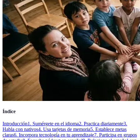
Índice
Introducción
1. Sumérgete en el idioma
2. Practica diariamente
3.
Habla con nativos
4. Usa tarjetas de memoria
5. Establece metas
claras
6. Incorpora tecnología en tu aprendizaje
7. Participa en grupos