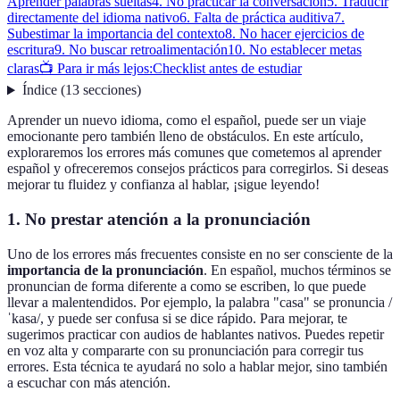
Aprender palabras sueltas
4. No practicar la conversación
5. Traducir
directamente del idioma nativo
6. Falta de práctica auditiva
7.
Subestimar la importancia del contexto
8. No hacer ejercicios de
escritura
9. No buscar retroalimentación
10. No establecer metas
claras
📺 Para ir más lejos:
Checklist antes de estudiar
Índice
(
13
secciones
)
Aprender un nuevo idioma, como el español, puede ser un viaje
emocionante pero también lleno de obstáculos. En este artículo,
exploraremos los errores más comunes que cometemos al aprender
español y ofreceremos consejos prácticos para corregirlos. Si deseas
mejorar tu fluidez y confianza al hablar, ¡sigue leyendo!
1. No prestar atención a la pronunciación
Uno de los errores más frecuentes consiste en no ser consciente de la
importancia de la pronunciación
. En español, muchos términos se
pronuncian de forma diferente a como se escriben, lo que puede
llevar a malentendidos. Por ejemplo, la palabra "casa" se pronuncia /
ˈkasa/, y puede ser confusa si se dice rápido. Para mejorar, te
sugerimos practicar con audios de hablantes nativos. Puedes repetir
en voz alta y compararte con su pronunciación para corregir tus
errores. Esta técnica te ayudará no solo a hablar mejor, sino también
a escuchar con más atención.