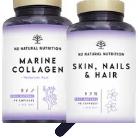
Formación en Español
Consejos y Estrategias
Consejos de Aprendizaje
Métodos de
Aprendizaje
Educación Online
Aprendizaje de Idiomas
Formación en Español