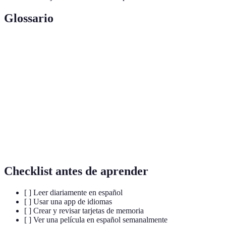
Glossario
Terme
Définition
Conjunto de palabras que una persona conoce y
Vocabulario
utiliza.
Capacidad de hablar o escribir un idioma con
Fluidez
facilidad y sin pausas excesivas.
Interacción
Acción de hablar o comunicarse con otras personas.
Checklist antes de aprender
[ ] Leer diariamente en español
[ ] Usar una app de idiomas
[ ] Crear y revisar tarjetas de memoria
[ ] Ver una película en español semanalmente