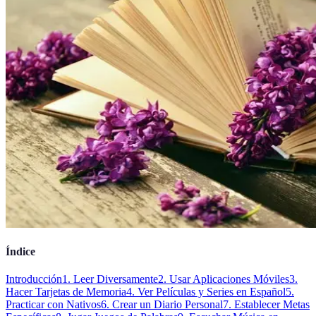
Índice
Introducción
1. Leer Diversamente
2. Usar Aplicaciones Móviles
3.
Hacer Tarjetas de Memoria
4. Ver Películas y Series en Español
5.
Practicar con Nativos
6. Crear un Diario Personal
7. Establecer Metas