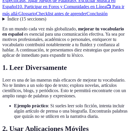
Específicas
8. Jugar Juegos de Palabras
9. Escuchar Música en
Español
10. Participar en Foros y Comunidades en Línea
📺 Para ir
más allá:
Glossario
Checklist antes de aprender
Conclusión
Índice
(
15
secciones
)
En un mundo cada vez más globalizado,
mejorar tu vocabulario
en español
es esencial para una comunicación efectiva. Ya sea por
motivos profesionales, académicos o personales, enriquecer tu
vocabulario contribuirá notablemente a tu fluidez y confianza al
hablar. A continuación, te presentamos diez estrategias que puedes
aplicar de inmediato para expandir tu léxico.
1. Leer Diversamente
Leer es una de las maneras más eficaces de mejorar tu vocabulario.
No te limites a un solo tipo de texto; explora novelas, artículos
científicos, blogs, y periódicos. Esto te permitirá encontrarte con un
amplio rango de palabras y expresiones.
Ejemplo práctico
: Si sueles leer solo ficción, intenta incluir
algún artículo de prensa o una biografía. Encontrarás palabras
que quizás no se utilicen en la narrativa diaria.
2. Usar Aplicaciones Móviles