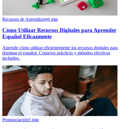
Recursos de Aprendizaje
6
min
Cómo Utilizar Recursos Digitales para Aprender
Español Eficazmente
Aprende cómo utilizar eficientemente los recursos digitales para
dominar el español. Consejos prácticos y métodos efectivos
incluidos.
Pronunciación
5
min