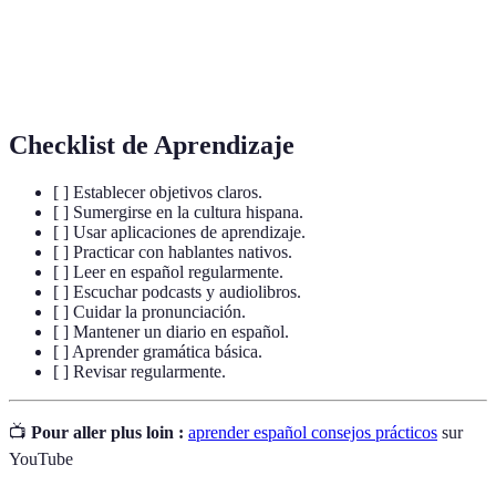
Gramática
Estudio de las reglas que rigen el uso del idioma.
Práctica de hablar para mejorar la fluidez y la
Conversación
pronunciación.
Checklist de Aprendizaje
[ ] Establecer objetivos claros.
[ ] Sumergirse en la cultura hispana.
[ ] Usar aplicaciones de aprendizaje.
[ ] Practicar con hablantes nativos.
[ ] Leer en español regularmente.
[ ] Escuchar podcasts y audiolibros.
[ ] Cuidar la pronunciación.
[ ] Mantener un diario en español.
[ ] Aprender gramática básica.
[ ] Revisar regularmente.
📺
Pour aller plus loin :
aprender español consejos prácticos
sur
YouTube