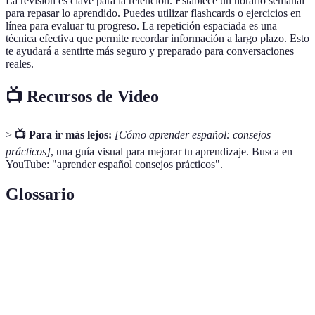
La revisión es clave para la retención. Establece un horario semanal
para repasar lo aprendido. Puedes utilizar flashcards o ejercicios en
línea para evaluar tu progreso. La repetición espaciada es una
técnica efectiva que permite recordar información a largo plazo. Esto
te ayudará a sentirte más seguro y preparado para conversaciones
reales.
📺 Recursos de Video
>
📺 Para ir más lejos:
[Cómo aprender español: consejos
prácticos]
, una guía visual para mejorar tu aprendizaje. Busca en
YouTube: "aprender español consejos prácticos".
Glossario
Terme
Définition
Inmersión
Proceso de sumergirse completamente en la
Cultural
cultura y el idioma para mejorar el aprendizaje.