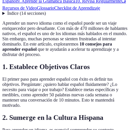
Español
9. Aprende la Gramática Básica
10. Revisa Regularmente
📺
Recursos de Video
Glossario
Checklist de Aprendizaje
Índice
(
14
secciones
)
Aprender un nuevo idioma como el español puede ser un viaje
enriquecedor pero desafiante. Con más de 470 millones de hablantes
nativos, el español es uno de los idiomas más hablados en el mundo.
Sin embargo, muchas personas se sienten frustradas al intentar
dominarlo. En este artículo, exploraremos
10 consejos para
aprender español
que te ayudarán a acelerar tu aprendizaje y a
disfrutar del proceso.
1. Establece Objetivos Claros
El primer paso para aprender español con éxito es definir tus
objetivos. Pregúntate: ¿quiero hablar español fluidamente? ¿Lo
necesito para viajar o por trabajo? Establece metas específicas y
medibles, como aprender 50 palabras nuevas cada semana o
mantener una conversación de 10 minutos. Esto te mantendrá
motivado.
2. Sumerge en la Cultura Hispana
Para aprender un idioma, es esencial comprender su contexto