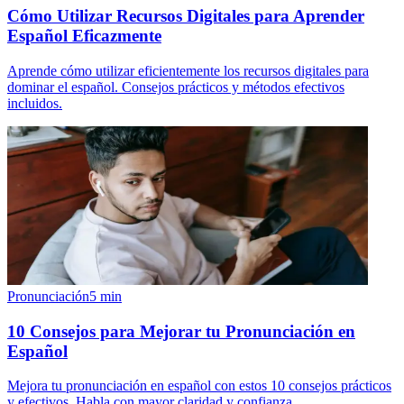
Cómo Utilizar Recursos Digitales para Aprender
Español Eficazmente
Aprende cómo utilizar eficientemente los recursos digitales para
dominar el español. Consejos prácticos y métodos efectivos
incluidos.
Pronunciación
5
min
10 Consejos para Mejorar tu Pronunciación en
Español
Mejora tu pronunciación en español con estos 10 consejos prácticos
y efectivos. Habla con mayor claridad y confianza.