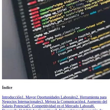
Índice
Introducción
1. Mayor Oportunidades Laborales
2. Herramienta para
Negocios Internacionales
3. Mejora la Comunicación
4. Aumento del
Salario Potencial
5. Competitividad en el Mercado Laboral
6.