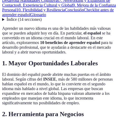
Desarrolla Habilidades Cognitivas
7. Networking y Expansión de
Contactos
8. Experiencia Cultural y Global
9. Mejora de la Confianza
Personal
10. Flexibilidad y Resiliencia
Conclusión
Checklist antes de
aprender español
Glossario
Índice
(
14
secciones
)
Aprender un nuevo idioma es una de las habilidades más valiosas
que se pueden adquirir hoy en día. En particular,
el español
se ha
convertido en un idioma crucial en el mundo laboral. En este
artículo, exploraremos
10 beneficios de aprender español
para tu
desarrollo profesional, que te ayudarán a destacarte en el mercado
laboral y a abrir nuevas oportunidades.
1. Mayor Oportunidades Laborales
El dominio del español puede abrirte muchas puertas en el ámbito
laboral. Según cifras del
INSEE
, más de 580 millones de personas
hablan español en el mundo, lo que lo convierte en el segundo
idioma más hablado a nivel global. Las empresas que buscan
expandirse en mercados de habla hispana valoran altamente a los
empleados que manejan este idioma, lo que incrementa
significativamente tus posibilidades de empleo.
2. Herramienta para Negocios