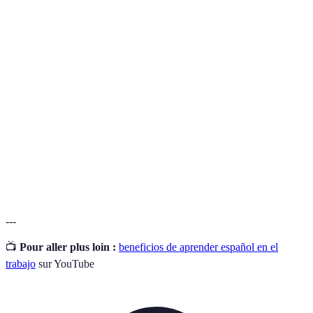
Terme
Définition
Capacidad de una persona para hablar dos idiomas
Bilingüismo
con fluidez.
Proceso de establecer relaciones profesionales para
Networking
crear oportunidades.
Conjunto de costumbres, creencias, y valores de un
Cultura
grupo o sociedad.
---
📺
Pour aller plus loin :
beneficios de aprender español en el
trabajo
sur YouTube