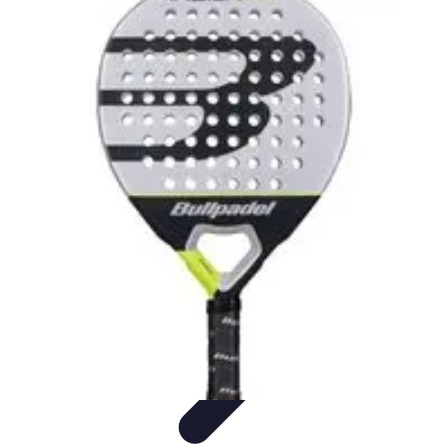
Formación en Español
Consejos y Estrategias
Consejos de Aprendizaje
Métodos de
Aprendizaje
Educación Online
Aprendizaje de Idiomas
Formación en Español